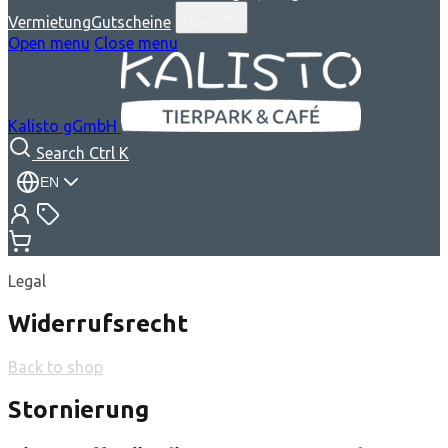
Vermietung
Gutscheine
More
Open menu
Close menu
Kalisto gGmbH
Search
Ctrl K
EN
Legal
Widerrufsrecht
Back to shop
Stornierung