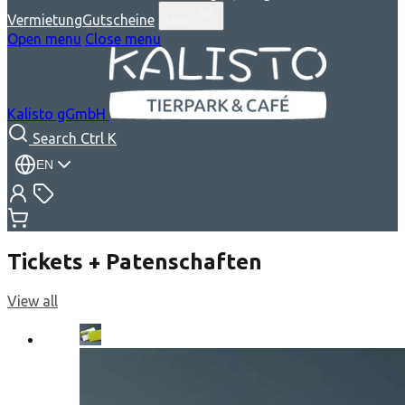
Vermietung
Gutscheine
More
Open menu
Close menu
Kalisto gGmbH
Search
Ctrl K
EN
Tickets + Patenschaften
View all