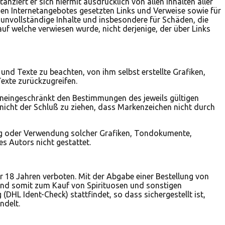
anziert er sich hiermit ausdrücklich von allen Inhalten aller
genen Internetangebotes gesetzten Links und Verweise sowie für
r unvollständige Inhalte und insbesondere für Schäden, die
uf welche verwiesen wurde, nicht derjenige, der über Links
nd Texte zu beachten, von ihm selbst erstellte Grafiken,
xte zurückzugreifen.
uneingeschränkt den Bestimmungen des jeweils gültigen
nicht der Schluß zu ziehen, dass Markenzeichen nicht durch
igung oder Verwendung solcher Grafiken, Tondokumente,
s Autors nicht gestattet.
 18 Jahren verboten. Mit der Abgabe einer Bestellung von
 und somit zum Kauf von Spirituosen und sonstigen
DHL Ident-Check) stattfindet, so dass sichergestellt ist,
ndelt.