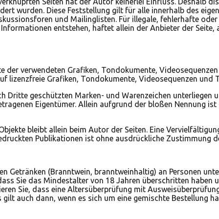
erknüpften Seiten hat der Autor keinerlei Einfluss. Deshalb dist
dert wurden. Diese Feststellung gilt für alle innerhalb des ei
ussionsforen und Mailinglisten. Für illegale, fehlerhafte ode
formationen entstehen, haftet allein der Anbieter der Seite, a
chte der verwendeten Grafiken, Tondokumente, Videosequenzen u
 lizenzfreie Grafiken, Tondokumente, Videosequenzen und Te
rch Dritte geschützten Marken- und Warenzeichen unterliegen 
etragenen Eigentümer. Allein aufgrund der bloßen Nennung ist 
e Objekte bleibt allein beim Autor der Seiten. Eine Vervielfält
druckten Publikationen ist ohne ausdrückliche Zustimmung de
n Getränken (Branntwein, branntweinhaltig) an Personen unter
, dass Sie das Mindestalter von 18 Jahren überschritten haben
ren Sie, dass eine Altersüberprüfung mit Ausweisüberprüfung (
 gilt auch dann, wenn es sich um eine gemischte Bestellung ha