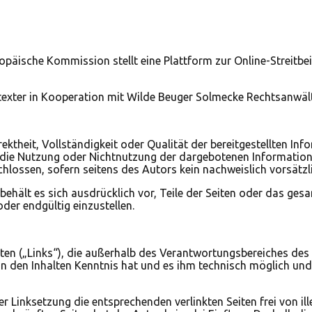
n
päische Kommission stellt eine Plattform zur Online-Streitbeil
texter in Kooperation mit Wilde Beuger Solmecke Rechtsanwäl
rektheit, Vollständigkeit oder Qualität der bereitgestellten I
ch die Nutzung oder Nichtnutzung der dargebotenen Information
lossen, sofern seitens des Autors kein nachweislich vorsätzli
r behält es sich ausdrücklich vor, Teile der Seiten oder das 
der endgültig einzustellen.
iten („Links“), die außerhalb des Verantwortungsbereiches des
 von den Inhalten Kenntnis hat und es ihm technisch möglich un
r Linksetzung die entsprechenden verlinkten Seiten frei von ill