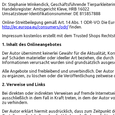
Dr. Stephanie Winkendick, Geschäftsführende Tierparkleiteri
Handelsregister: Amtsgericht Kleve, HRB 16022
Umsatzsteuer-Identifikationsnummer: DE 815857888
Online-Streitbeilegung gemäß Art. 14 Abs. 1 ODR-VO: Die Euro
http://ec.europa.eu/consumers/odr/
finden.
Impressum kostenlos erstellt mit dem Trusted Shops Rechts
1. Inhalt des Onlineangebotes
Der Autor übernimmt keinerlei Gewähr für die Aktualität, Kor
auf Schäden materieller oder ideeller Art beziehen, die dur
Informationen verursacht wurden sind grundsätzlich ausgesch
Alle Angebote sind freibleibend und unverbindlich. Der Auto
zu ergänzen, zu löschen oder die Veröffentlichung zeitweise o
2. Verweise und Links
Bei direkten oder indirekten Verweisen auf fremde Internetse
ausschließlich in dem Fall in Kraft treten, in dem der Autor
zu verhindern.
Der Autor erklärt hiermit ausdrücklich, dass zum Zeitpunkt de