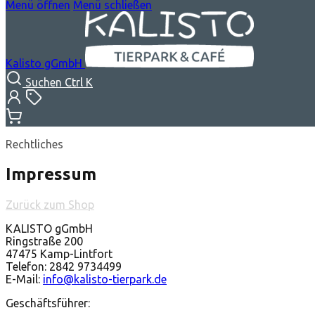
Menü öffnen
Menü schließen
Kalisto gGmbH
Suchen
Ctrl K
Rechtliches
Impressum
Zurück zum Shop
KALISTO gGmbH
Ringstraße 200
47475 Kamp-Lintfort
Telefon: 2842 9734499
E-Mail:
info@kalisto-tierpark.de
Geschäftsführer: