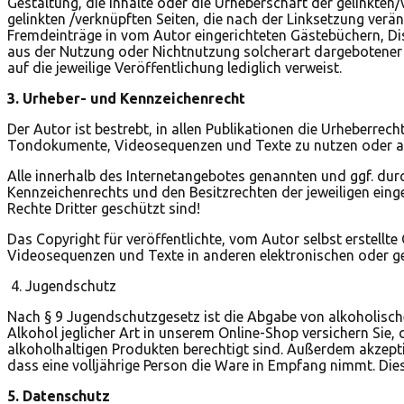
Gestaltung, die Inhalte oder die Urheberschaft der gelinkten/v
gelinkten /verknüpften Seiten, die nach der Linksetzung verän
Fremdeinträge in vom Autor eingerichteten Gästebüchern, Disk
aus der Nutzung oder Nichtnutzung solcherart dargebotener In
auf die jeweilige Veröffentlichung lediglich verweist.
3. Urheber- und Kennzeichenrecht
Der Autor ist bestrebt, in allen Publikationen die Urheberre
Tondokumente, Videosequenzen und Texte zu nutzen oder auf
Alle innerhalb des Internetangebotes genannten und ggf. du
Kennzeichenrechts und den Besitzrechten der jeweiligen eing
Rechte Dritter geschützt sind!
Das Copyright für veröffentlichte, vom Autor selbst erstellt
Videosequenzen und Texte in anderen elektronischen oder ge
4. Jugendschutz
Nach § 9 Jugendschutzgesetz ist die Abgabe von alkoholische
Alkohol jeglicher Art in unserem Online-Shop versichern Sie
alkoholhaltigen Produkten berechtigt sind. Außerdem akzeptie
dass eine volljährige Person die Ware in Empfang nimmt. Dies
5. Datenschutz