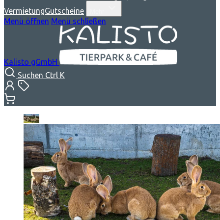
Vermietung
Gutscheine
Mehr
Menü öffnen
Menü schließen
Kalisto gGmbH
Suchen
Ctrl K